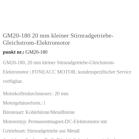
GM20-180 20 mm kleiner Stirnradgetriebe-
Gleichstrom-Elektromotor
punkt nr.:
GM20-180
GM20-180, 20 mm kleiner Stirnradgetriebe-Gleichstrom-
Elektromotor | FONEACC MOTOR, kundenspezifischer Service
verfügbar.
Motorkofferdurchmesser.:
20 mm
Motorgehäuseform.:
l
Bürstenart:
Kohlebürste/Metallbürste
Motorentyp:
Permanentmagnet-DC-Elektromotor mit
Miniaturgetriebe
Getriebeart:
Stirnradgetriebe aus Metall