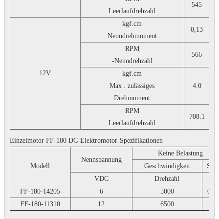
545
Leerlaufdrehzahl
kgf.cm
0,13
Nenndrehmoment
RPM
566
-Nenndrehzahl
12V
kgf.cm
Max . zulässiges
4.0
Drehmoment
RPM
708.1
5
Leerlaufdrehzahl
Einzelmotor FF-180 DC-Elektromotor-Spezifikationen
Keine Belastung
Nennspannung
Modell
Geschwindigkeit
Str
VDC
Drehzahl
A
FF-180-14205
6
5000
0,0
FF-180-11310
12
6500
0,0