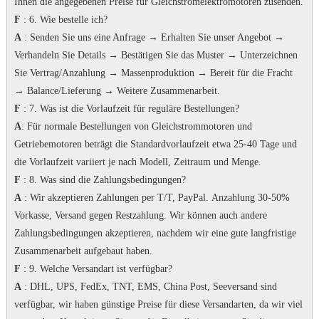
Ihnen die angegebenen Preise für Gleichstromelektromotoren zusenden.
F
: 6. Wie bestelle ich?
A
: Senden Sie uns eine Anfrage → Erhalten Sie unser Angebot →
Verhandeln Sie Details → Bestätigen Sie das Muster → Unterzeichnen
Sie Vertrag/Anzahlung → Massenproduktion → Bereit für die Fracht
→ Balance/Lieferung → Weitere Zusammenarbeit.
F
: 7.
Was ist die Vorlaufzeit für reguläre Bestellungen?
A
: Für normale Bestellungen von Gleichstrommotoren und
Getriebemotoren beträgt die Standardvorlaufzeit etwa 25-40 Tage und
die Vorlaufzeit variiert je nach Modell, Zeitraum und Menge.
F
: 8. Was sind die Zahlungsbedingungen?
A
: Wir akzeptieren Zahlungen per T/T, PayPal.
Anzahlung 30-50%
Vorkasse, Versand gegen Restzahlung.
Wir können auch andere
Zahlungsbedingungen akzeptieren, nachdem wir eine gute langfristige
Zusammenarbeit aufgebaut haben.
F
: 9. Welche Versandart ist verfügbar?
A
: DHL, UPS, FedEx, TNT, EMS, China Post, Seeversand sind
verfügbar, wir haben günstige Preise für diese Versandarten, da wir viel