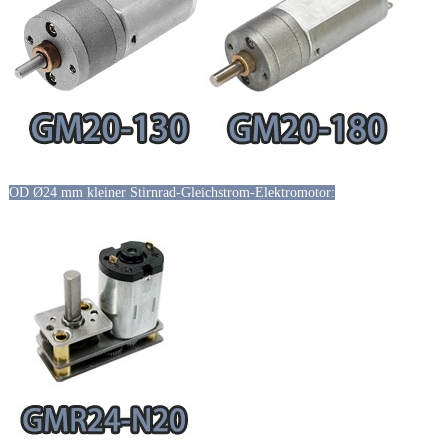
OD Ø24 mm kleiner Stirnrad-Gleichstrom-Elektromotor: