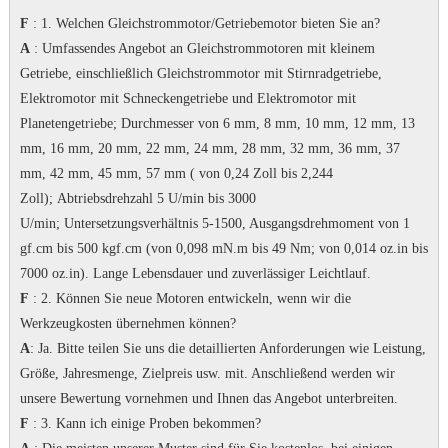
F
: 1. Welchen Gleichstrommotor/Getriebemotor bieten Sie an?
A
: Umfassendes Angebot an Gleichstrommotoren mit kleinem
Getriebe, einschließlich Gleichstrommotor mit Stirnradgetriebe,
Elektromotor mit Schneckengetriebe und Elektromotor mit
Planetengetriebe;
Durchmesser von 6 mm, 8 mm, 10 mm, 12 mm, 13
mm, 16 mm, 20 mm, 22 mm, 24 mm, 28 mm, 32 mm, 36 mm, 37
mm, 42 mm, 45 mm, 57 mm ( von 0,24 Zoll bis 2,244
Zoll);
Abtriebsdrehzahl 5 U/min bis 3000
U/min;
Untersetzungsverhältnis 5-1500, Ausgangsdrehmoment von 1
gf.cm bis 500 kgf.cm (von 0,098 mN.m bis 49 Nm; von 0,014 oz.in bis
7000 oz.in).
Lange Lebensdauer und zuverlässiger Leichtlauf.
F
: 2. Können Sie neue Motoren entwickeln, wenn wir die
Werkzeugkosten übernehmen können?
A
: Ja.
Bitte teilen Sie uns die detaillierten Anforderungen wie Leistung,
Größe, Jahresmenge, Zielpreis usw. mit. Anschließend werden wir
unsere Bewertung vornehmen und Ihnen das Angebot unterbreiten.
F
: 3. Kann ich einige Proben bekommen?