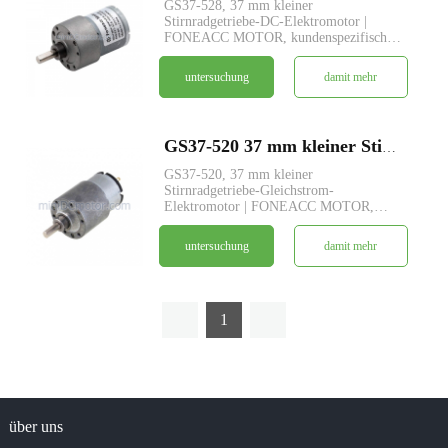
GS37-528, 37 mm kleiner
Stirnradgetriebe-DC-Elektromotor |
FONEACC MOTOR, kundenspezifischer
Service verfügbar.
untersuchung
damit mehr
GS37-520 37 mm kleiner Stirnradgetriebe-Gleichstrom-Elektromotor
GS37-520, 37 mm kleiner
Stirnradgetriebe-Gleichstrom-
Elektromotor | FONEACC MOTOR,
kundenspezifischer Service verfügbar.
untersuchung
damit mehr
1
über uns