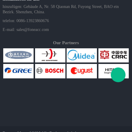
hinzufügen: Gebäude A, Nr. 58 Qiaonan Rd, Fuyong Street, BAO ein
Bezirk. Shenzhen, China.
telefon: 0086-13923860676
E-mail:
sales@foneacc.com
Our Partners