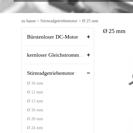
zu hause
>
Stirnradgetriebemotor
>
Ø 25 mm
Ø 25 mm
Bürstenloser DC-Motor
kernloser Gleichstrommotor
Stirnradgetriebemotor
Ø 10 mm
Ø 12 mm
Ø 13 mm
Ø 16 mm
Ø 20 mm
Ø 24 mm