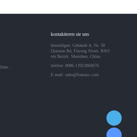
kontaktieren sie uns
hinzufügen: Gebäude A, Nr. 58
Qiaonan Rd, Fuyong Street, BAO
ein Bezirk. Shenzhen, China.
telefon: 0086-13923860676
Datenschutzrichtlinien des Unternehmens
E-mail:
sales@foneacc.com