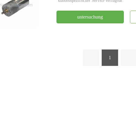
kundenspezifischer Service verfügbar.
untersuchung
1