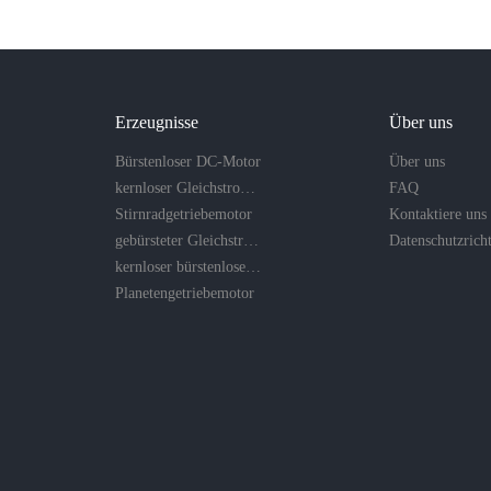
Erzeugnisse
Über uns
Bürstenloser DC-Motor
Über uns
kernloser Gleichstrommotor
FAQ
Stirnradgetriebemotor
Kontaktiere uns
gebürsteter Gleichstrommotor
kernloser bürstenloser Motor
Planetengetriebemotor