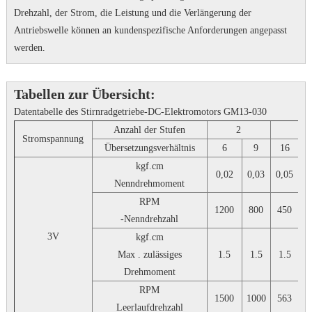
Drehzahl, der Strom, die Leistung und die Verlängerung der
Antriebswelle können an kundenspezifische Anforderungen angepasst
werden.
Tabellen zur Übersicht:
Datentabelle des Stirnradgetriebe-DC-Elektromotors GM13-030
Anzahl der Stufen
2
Stromspannung
Übersetzungsverhältnis
6
9
16
kgf.cm
0,02
0,03
0,05
0
Nenndrehmoment
RPM
1200
800
450
3
-Nenndrehzahl
3V
kgf.cm
Max . zulässiges
1.5
1.5
1.5
1
Drehmoment
RPM
1500
1000
563
4
Leerlaufdrehzahl