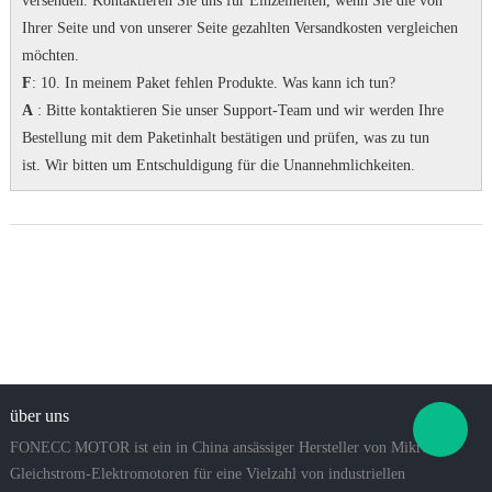
versenden.
Kontaktieren Sie uns für Einzelheiten, wenn Sie die von
Ihrer Seite und von unserer Seite gezahlten Versandkosten vergleichen
möchten.
F
: 10. In meinem Paket fehlen Produkte.
Was kann ich tun?
A
: Bitte kontaktieren Sie unser Support-Team und wir werden Ihre
Bestellung mit dem Paketinhalt bestätigen und prüfen, was zu tun
ist.
Wir bitten um Entschuldigung für die Unannehmlichkeiten.
über uns
FONECC MOTOR ist ein in China ansässiger Hersteller von Mikro-
Gleichstrom-Elektromotoren für eine Vielzahl von industriellen