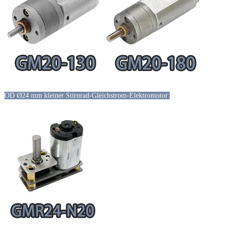
OD Ø24 mm kleiner Stirnrad-Gleichstrom-Elektromotor: