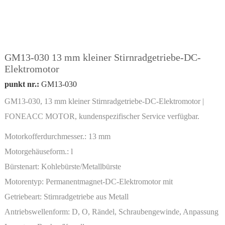
GM13-030 13 mm kleiner Stirnradgetriebe-DC-
Elektromotor
punkt nr.:
GM13-030
GM13-030, 13 mm kleiner Stirnradgetriebe-DC-Elektromotor |
FONEACC MOTOR, kundenspezifischer Service verfügbar.
Motorkofferdurchmesser.:
13 mm
Motorgehäuseform.:
l
Bürstenart:
Kohlebürste/Metallbürste
Motorentyp:
Permanentmagnet-DC-Elektromotor mit
Miniaturgetriebe
Getriebeart:
Stirnradgetriebe aus Metall
Antriebswellenform:
D, O, Rändel, Schraubengewinde, Anpassung