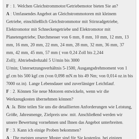
F
: 1. Welchen Gleichstrommotor/Getriebemotor bieten Sie an?
A
: Umfassendes Angebot an Gleichstrommotoren mit kleinem
Getriebe, einschließlich Gleichstrommotor mit Stirnradgetriebe,
Elektromotor mit Schneckengetriebe und Elektromotor mit
Planetengetriebe;
Durchmesser von 6 mm, 8 mm, 10 mm, 12 mm, 13
mm, 16 mm, 20 mm, 22 mm, 24 mm, 28 mm, 32 mm, 36 mm, 37
mm, 42 mm, 45 mm, 57 mm ( von 0,24 Zoll bis 2,244
Zoll);
Abtriebsdrehzahl 5 U/min bis 3000
U/min;
Untersetzungsverhältnis 5-1500, Ausgangsdrehmoment von 1
gf.cm bis 500 kgf.cm (von 0,098 mN.m bis 49 Nm; von 0,014 oz.in bis
7000 oz.in).
Lange Lebensdauer und zuverlässiger Leichtlauf.
F
: 2. Können Sie neue Motoren entwickeln, wenn wir die
Werkzeugkosten übernehmen können?
A
: Ja.
Bitte teilen Sie uns die detaillierten Anforderungen wie Leistung,
Größe, Jahresmenge, Zielpreis usw. mit. Anschließend werden wir
unsere Bewertung vornehmen und Ihnen das Angebot unterbreiten.
F
: 3. Kann ich einige Proben bekommen?
A
: Die meisten unserer Muster sind für Sie kostenlos, bei einigen