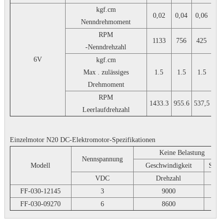
kgf.cm
0,02
0,04
0,06
0
Nenndrehmoment
RPM
1133
756
425
3
-Nenndrehzahl
6V
kgf.cm
Max . zulässiges
1.5
1.5
1.5
1
Drehmoment
RPM
1433.3
955.6
537,5
43
Leerlaufdrehzahl
Einzelmotor N20 DC-Elektromotor-Spezifikationen
Keine Belastung
Nennspannung
Modell
Geschwindigkeit
Str
VDC
Drehzahl
A
FF-030-12145
3
9000
0,0
FF-030-09270
6
8600
0,0